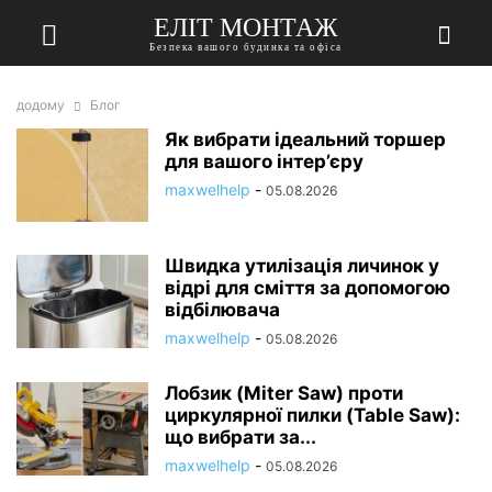
ЕЛІТ МОНТАЖ
Безпека вашого будинка та офіса
додому
Блог
Як вибрати ідеальний торшер
для вашого інтер’єру
maxwelhelp
-
05.08.2026
Швидка утилізація личинок у
відрі для сміття за допомогою
відбілювача
maxwelhelp
-
05.08.2026
Лобзик (Miter Saw) проти
циркулярної пилки (Table Saw):
що вибрати за...
maxwelhelp
-
05.08.2026