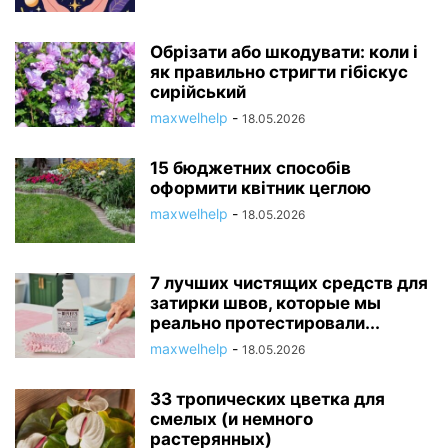
Обрізати або шкодувати: коли і
як правильно стригти гібіскус
сирійський
maxwelhelp
-
18.05.2026
15 бюджетних способів
оформити квітник цеглою
maxwelhelp
-
18.05.2026
7 лучших чистящих средств для
затирки швов, которые мы
реально протестировали...
maxwelhelp
-
18.05.2026
33 тропических цветка для
смелых (и немного
растерянных)